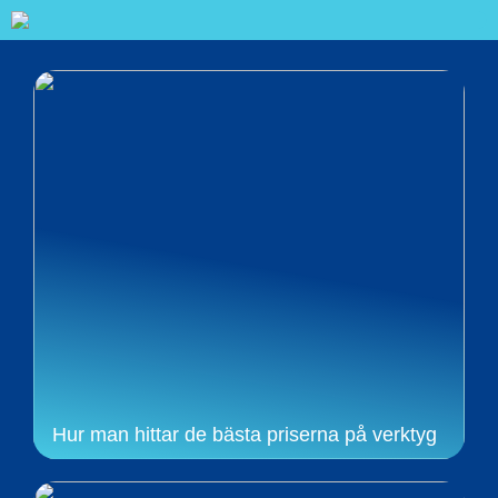
Hur man hittar de bästa priserna på verktyg