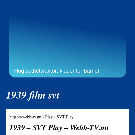
Hög söthetsfaktor: kläder för barnet
1939 film svt
http s://webb-tv.nu › Play › SVT Play
1939 – SVT Play – Webb-TV.nu