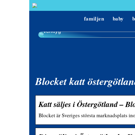
familjen
baby
Hur man hittar de bästa priserna på
verktyg
Blocket katt östergötla
Katt säljes i Östergötland – Bl
Blocket är Sveriges största marknadsplats ino