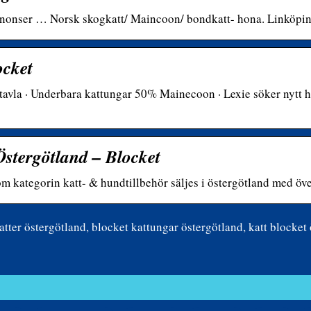
 annonser … Norsk skogkatt/ Maincoon/ bondkatt- hona. Linköpi
ocket
amtavla · Underbara kattungar 50% Mainecoon · Lexie söker nytt 
 Östergötland – Blocket
om kategorin katt- & hundtillbehör säljes i östergötland med öv
tter östergötland, blocket kattungar östergötland, katt blocket 