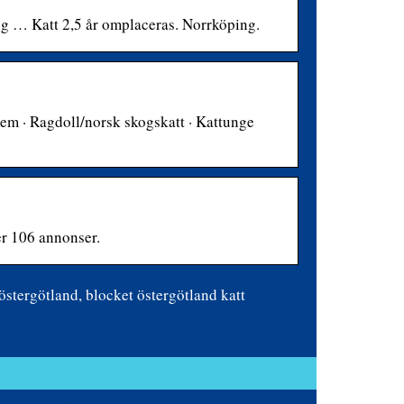
ng … Katt 2,5 år omplaceras. Norrköping.
hem · Ragdoll/norsk skogskatt · Kattunge
er 106 annonser.
östergötland, blocket östergötland katt