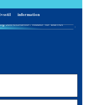
ivsstil
information
ög söthetsfaktor: kläder för barnet