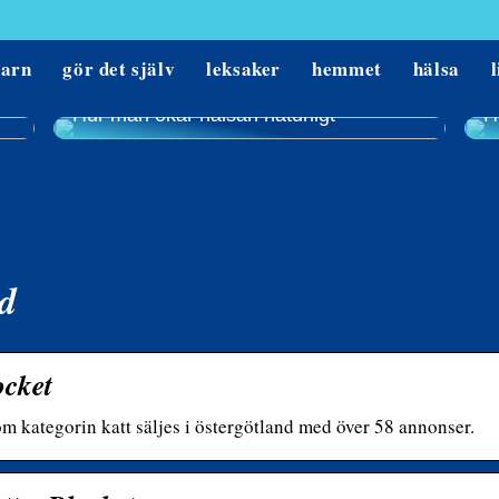
barn
gör det själv
leksaker
hemmet
hälsa
l
Hur man ökar hälsan naturligt
H
nd
ocket
m kategorin katt säljes i östergötland med över 58 annonser.