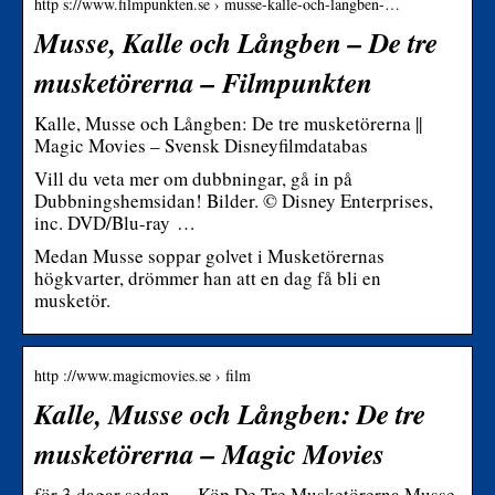
http s://www.filmpunkten.se › musse-kalle-och-langben-…
Musse, Kalle och Långben – De tre
musketörerna – Filmpunkten
Kalle, Musse och Långben: De tre musketörerna ||
Magic Movies – Svensk Disneyfilmdatabas
Vill du veta mer om dubbningar, gå in på
Dubbningshemsidan! Bilder. © Disney Enterprises,
inc. DVD/Blu-ray …
Medan Musse soppar golvet i Musketörernas
högkvarter, drömmer han att en dag få bli en
musketör.
http ://www.magicmovies.se › film
Kalle, Musse och Långben: De tre
musketörerna – Magic Movies
för 3 dagar sedan — Köp De Tre Musketörerna Musse,