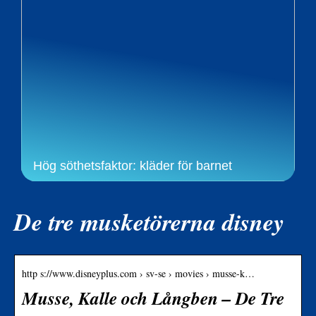
Hög söthetsfaktor: kläder för barnet
De tre musketörerna disney
http s://www.disneyplus.com › sv-se › movies › musse-k…
Musse, Kalle och Långben – De Tre