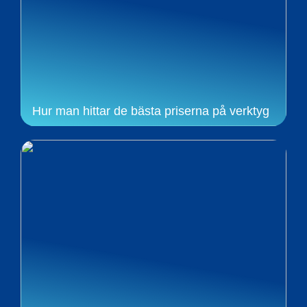
Hur man hittar de bästa priserna på verktyg