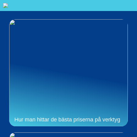
Hur man hittar de bästa priserna på verktyg