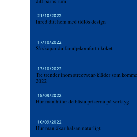
ditt barns rum
21/10/2022
Inred ditt hem med tidlös design
17/10/2022
Så skapar du familjekomfort i köket
13/10/2022
Tre trender inom streetwear-kläder som komm
2022
15/09/2022
Hur man hittar de bästa priserna på verktyg
10/09/2022
Hur man ökar hälsan naturligt