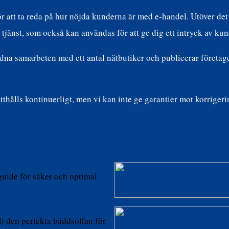
r att ta reda på hur nöjda kunderna är med e-handel. Utöver det
tjänst, som också kan användas för att ge dig ett intryck av ku
ndna samarbeten med ett antal nätbutiker och publicerar företa
hålls kontinuerligt, men vi kan inte ge garantier mot korriger
guide för säker och optimal
j den perfekta bäddsoffan för