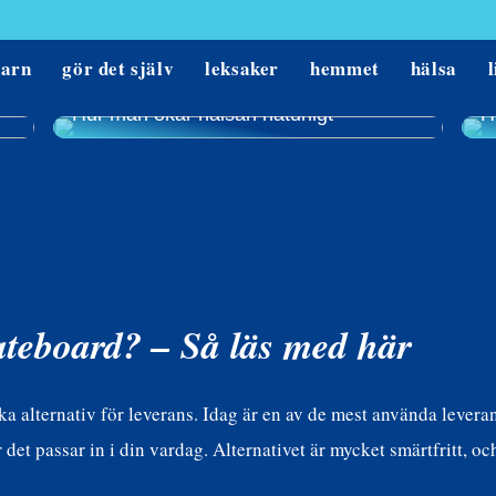
barn
gör det själv
leksaker
hemmet
hälsa
l
Hur man ökar hälsan naturligt
H
ateboard? – Så läs med här
ika alternativ för leverans. Idag är en av de mest använda leveran
är det passar in i din vardag. Alternativet är mycket smärtfritt, 