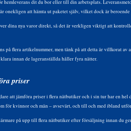
r hemleverans dit du bor eller till din arbetsplats. Leveransmet
är onekligen att hämta ut paketet själv, vilket dock är beroende a
r dina nya varor direkt, så det är verkligen viktigt att kontrol
 på flera artikelnummer, men tänk på att detta är villkorat av a
 klara innan de lageranställda håller fyra nätter.
öra priser
are att jämföra priser i flera nätbutiker och i sin tur har en hel 
som för kvinnor och män – avsevärt, och till och med ibland utför
närmare på upp till flera nätbutiker efter försäljning innan du ge