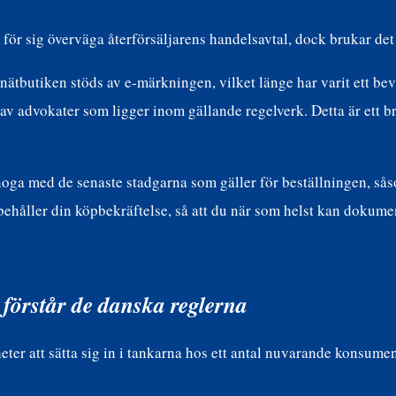
ör sig överväga återförsäljarens handelsavtal, dock brukar det i
 nätbutiken stöds av e-märkningen, vilket länge har varit ett bev
 av advokater som ligger inom gällande regelverk. Detta är ett bra
noga med de senaste stadgarna som gäller för beställningen, sås
d behåller din köpbekräftelse, så att du när som helst kan dokum
 förstår de danska reglerna
heter att sätta sig in i tankarna hos ett antal nuvarande konsumen