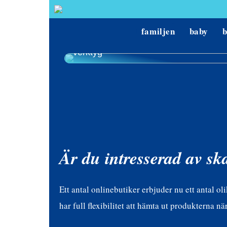
familjen
baby
Hur man hittar de bästa priserna på
verktyg
Är du intresserad av sk
Ett antal onlinebutiker erbjuder nu ett antal ol
har full flexibilitet att hämta ut produkterna n