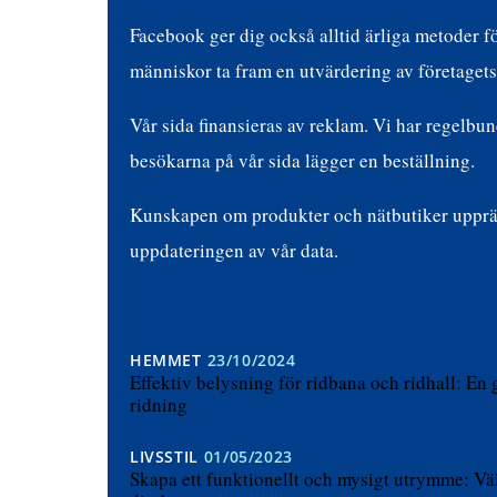
Facebook ger dig också alltid ärliga metoder fö
människor ta fram en utvärdering av företagets 
Vår sida finansieras av reklam. Vi har regelbu
besökarna på vår sida lägger en beställning.
Kunskapen om produkter och nätbutiker upprätt
uppdateringen av vår data.
HEMMET
23/10/2024
Effektiv belysning för ridbana och ridhall: En 
ridning
LIVSSTIL
01/05/2023
Skapa ett funktionellt och mysigt utrymme: Väl