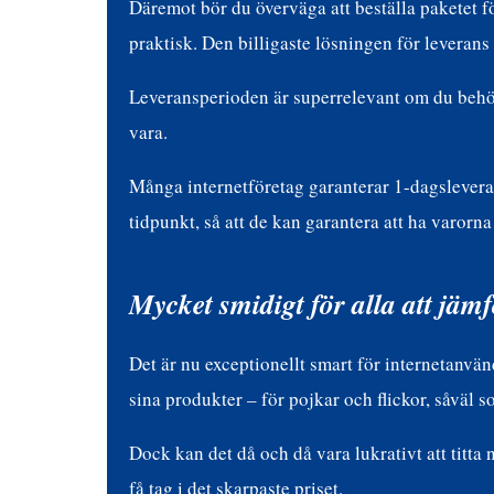
Däremot bör du överväga att beställa paketet fö
praktisk. Den billigaste lösningen för leverans 
Leveransperioden är superrelevant om du behöve
vara.
Många internetföretag garanterar 1-dagsleverans
tidpunkt, så att de kan garantera att ha varorna
Mycket smidigt för alla att jämf
Det är nu exceptionellt smart för internetanvänd
sina produkter – för pojkar och flickor, såväl 
Dock kan det då och då vara lukrativt att titta 
få tag i det skarpaste priset.