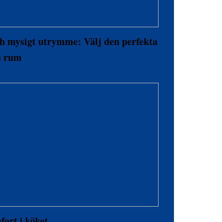
ch mysigt utrymme: Välj den perfekta
s rum
ort i köket