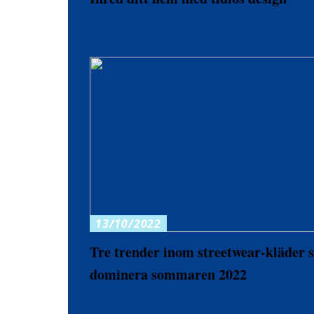
13/10/2022
Tre trender inom streetwear-kläder
dominera sommaren 2022