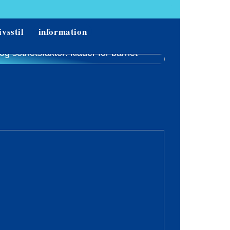
ivsstil
information
ög söthetsfaktor: kläder för barnet