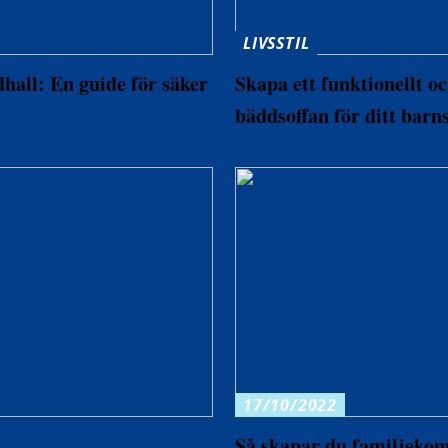
LIVSSTIL
dhall: En guide för säker
Skapa ett funktionellt o
bäddsoffan för ditt barn
17/10/2022
Så skapar du familjekomf