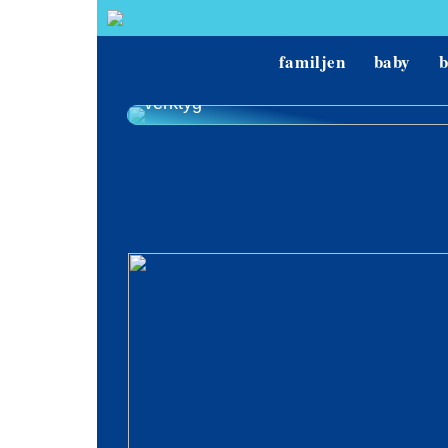
familjen
baby
Hur man hittar de bästa priserna på
verktyg