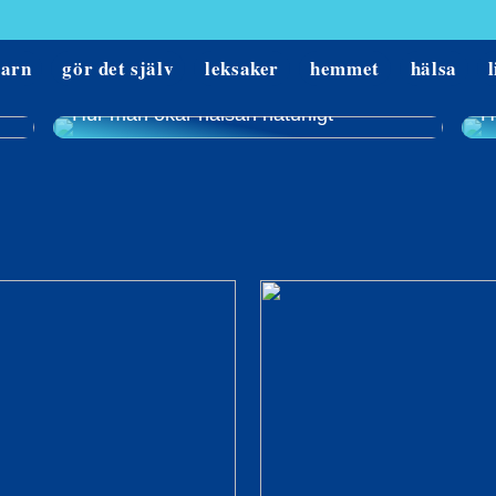
barn
gör det själv
leksaker
hemmet
hälsa
l
Hur man ökar hälsan naturligt
H