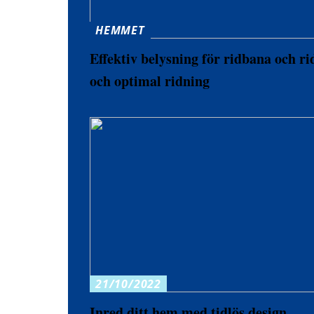
HEMMET
Effektiv belysning för ridbana och ri
och optimal ridning
21/10/2022
Inred ditt hem med tidlös design