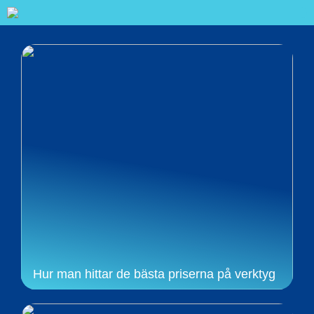
Hur man hittar de bästa priserna på verktyg