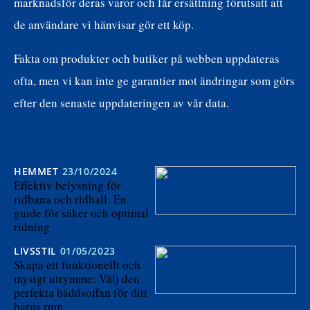
marknadsför deras varor och får ersättning förutsatt att
de användare vi hänvisar gör ett köp.
Fakta om produkter och butiker på webben uppdateras
ofta, men vi kan inte ge garantier mot ändringar som görs
efter den senaste uppdateringen av vår data.
HEMMET
23/10/2024
Effektiv belysning för
ridbana och ridhall: En
guide för säker och optimal
ridning
LIVSSTIL
01/05/2023
Skapa ett funktionellt och
mysigt utrymme: Välj den
perfekta bäddsoffan för ditt
barns rum