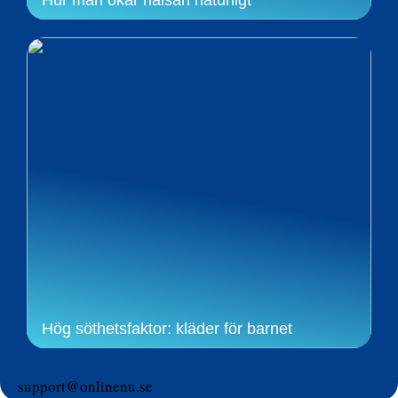
Hög söthetsfaktor: kläder för barnet
support@onlinenu.se