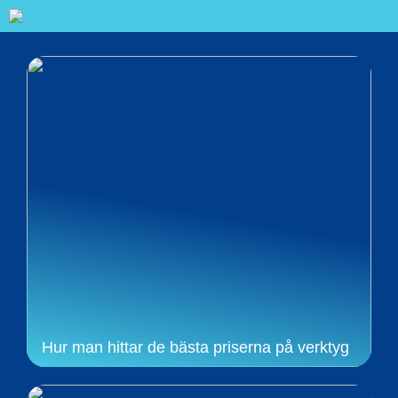
Hur man hittar de bästa priserna på verktyg