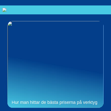
Hur man hittar de bästa priserna på verktyg